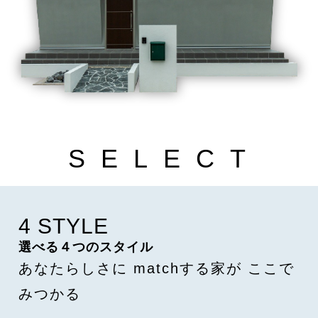
S
E
L
E
C
T
4 STYLE
選べる４つのスタイル
あなたらしさに
matchする家が
ここで
みつかる