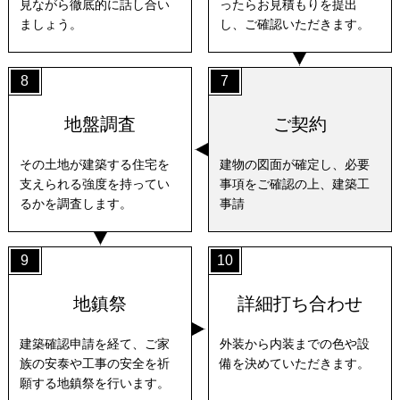
見ながら徹底的に話し合い
ったらお見積もりを提出
ましょう。
し、ご確認いただきます。
8
7
地盤調査
ご契約
その土地が建築する住宅を
建物の図面が確定し、必要
支えられる強度を持ってい
事項をご確認の上、建築工
るかを調査します。
事請
9
10
地鎮祭
詳細打ち合わせ
建築確認申請を経て、ご家
外装から内装までの色や設
族の安泰や工事の安全を祈
備を決めていただきます。
願する地鎮祭を行います。