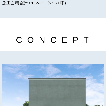
施工面積合計 81.69㎡ （24.71坪）
C
O
N
C
E
P
T