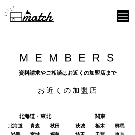
M
E
M
B
E
R
S
資料請求やご相談はお近くの加盟店まで
お近くの加盟店
北海道・東北
関東
北海道
青森
秋田
茨城
栃木
群馬
岩手
宮城
福島
埼玉
千葉
東京