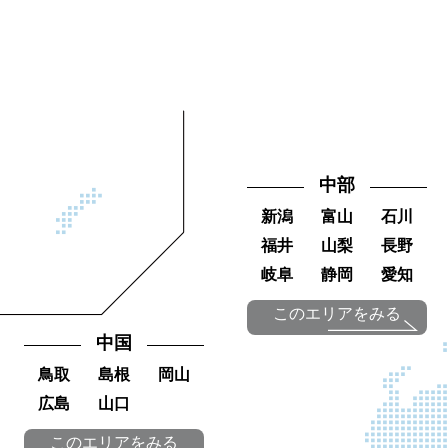
中部
新潟
富山
石川
福井
山梨
長野
岐阜
静岡
愛知
このエリアをみる
中国
鳥取
島根
岡山
広島
山口
このエリアをみる