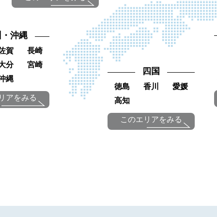
州・沖縄
佐賀
長崎
大分
宮崎
四国
沖縄
徳島
香川
愛媛
リアをみる
高知
このエリアをみる