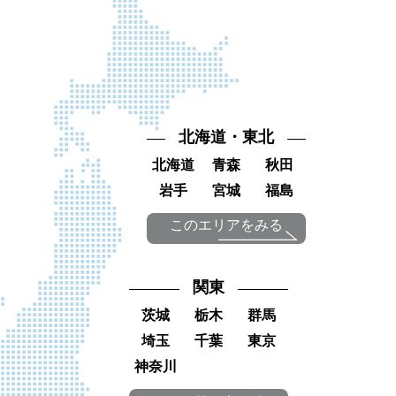
北海道・東北
北海道
青森
秋田
岩手
宮城
福島
このエリアをみる
関東
茨城
栃木
群馬
埼玉
千葉
東京
神奈川