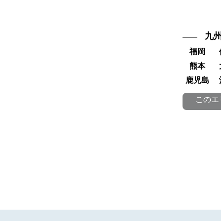
九
福岡
熊本
鹿児島
このエ