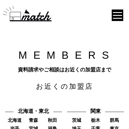
M
E
M
B
E
R
S
資料請求やご相談はお近くの加盟店まで
お近くの加盟店
北海道・東北
関東
北海道
青森
秋田
茨城
栃木
群馬
岩手
宮城
福島
埼玉
千葉
東京