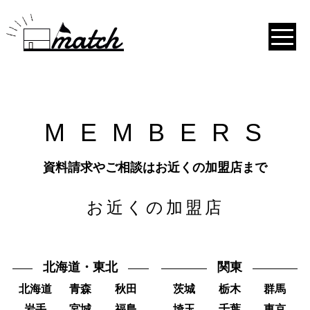
M
E
M
B
E
R
S
資料請求やご相談はお近くの加盟店まで
お近くの加盟店
北海道・東北
関東
北海道
青森
秋田
茨城
栃木
群馬
岩手
宮城
福島
埼玉
千葉
東京