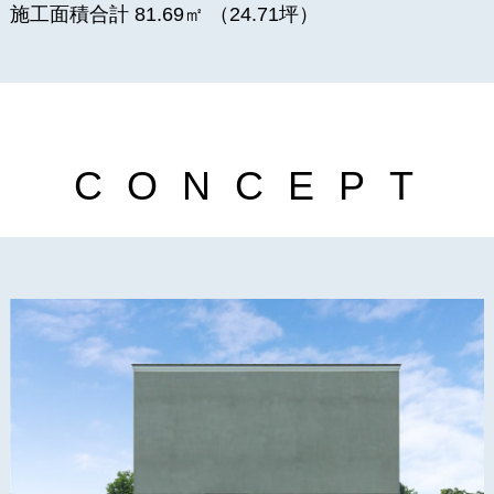
施工面積合計 81.69㎡ （24.71坪）
C
O
N
C
E
P
T