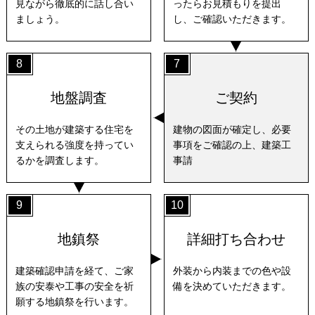
見ながら徹底的に話し合い
ったらお見積もりを提出
ましょう。
し、ご確認いただきます。
8
7
地盤調査
ご契約
その土地が建築する住宅を
建物の図面が確定し、必要
支えられる強度を持ってい
事項をご確認の上、建築工
るかを調査します。
事請
9
10
地鎮祭
詳細打ち合わせ
建築確認申請を経て、ご家
外装から内装までの色や設
族の安泰や工事の安全を祈
備を決めていただきます。
願する地鎮祭を行います。