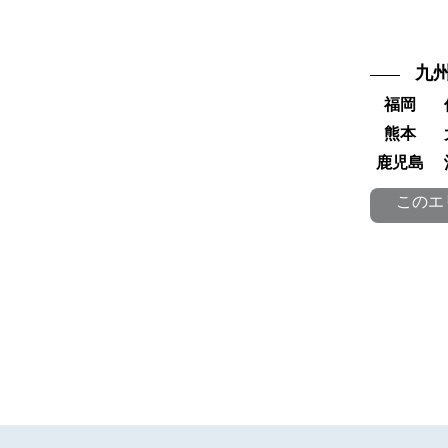
九
福岡
熊本
鹿児島
このエ