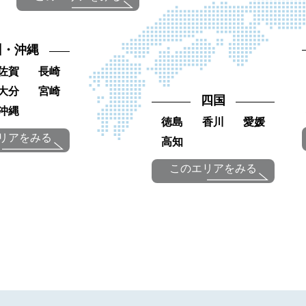
州・沖縄
佐賀
長崎
大分
宮崎
四国
沖縄
徳島
香川
愛媛
リアをみる
高知
このエリアをみる