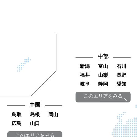
中部
新潟
富山
石川
福井
山梨
長野
岐阜
静岡
愛知
このエリアをみる
中国
鳥取
島根
岡山
広島
山口
このエリアをみる