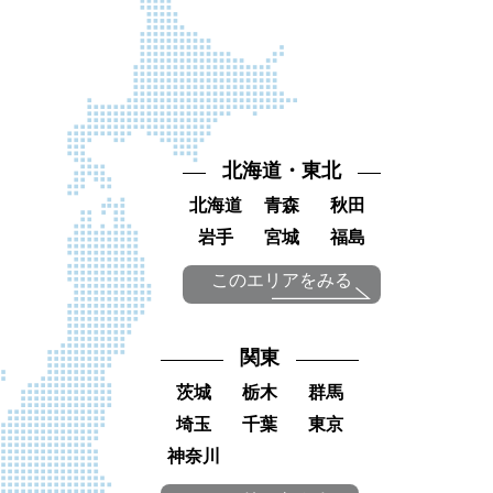
北海道・東北
北海道
青森
秋田
岩手
宮城
福島
このエリアをみる
関東
茨城
栃木
群馬
埼玉
千葉
東京
神奈川