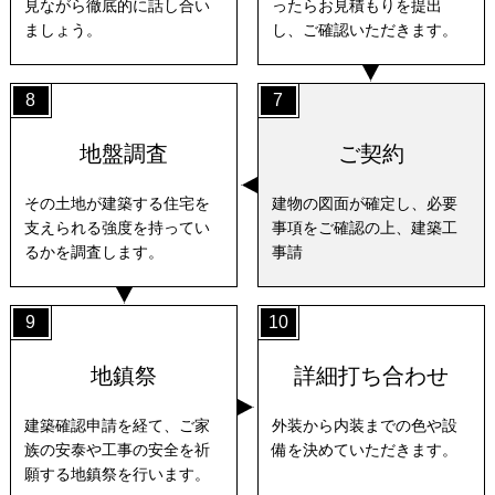
見ながら徹底的に話し合い
ったらお見積もりを提出
ましょう。
し、ご確認いただきます。
8
7
地盤調査
ご契約
その土地が建築する住宅を
建物の図面が確定し、必要
支えられる強度を持ってい
事項をご確認の上、建築工
るかを調査します。
事請
9
10
地鎮祭
詳細打ち合わせ
建築確認申請を経て、ご家
外装から内装までの色や設
族の安泰や工事の安全を祈
備を決めていただきます。
願する地鎮祭を行います。