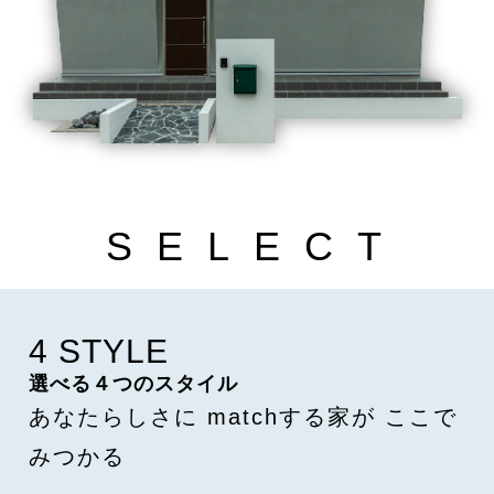
S
E
L
E
C
T
4 STYLE
選べる４つのスタイル
あなたらしさに
matchする家が
ここで
みつかる