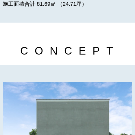
施工面積合計 81.69㎡ （24.71坪）
C
O
N
C
E
P
T